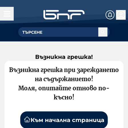
Възникна грешка!
Възникна грешка при зареждането
на съдържанието!
Моля, опитайте отново по-
късно!
Към начална страница