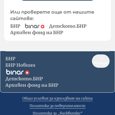
Или проверете още от нашите
сайтове:
БНР
Детското.БНР
Архивен фонд на БНР
БНР
Нагоре
БНР Новини
Детското.БНР
Архивен фонд на БНР
Общи условия за използване на сайта
Политика за поверителност
Политика за „бисквитки“