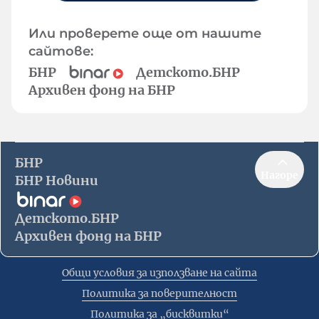
Или проверете още от нашите
сайтове:
БНР
Детското.БНР
Архивен фонд на БНР
БНР
Нагоре
БНР Новини
Детското.БНР
Архивен фонд на БНР
Общи условия за използване на сайта
Политика за поверителност
Политика за „бисквитки“