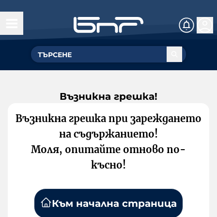
Възникна грешка!
Възникна грешка при зареждането
на съдържанието!
Моля, опитайте отново по-
късно!
Към начална страница