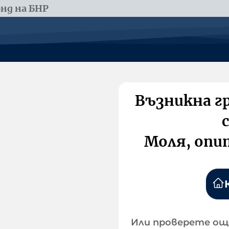
нд на БНР
Възникна г
Моля, опи
Или проверете ощ