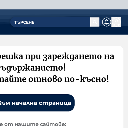
решка при зареждането на
съдържанието!
тайте отново по-късно!
Към начална страница
е от нашите сайтове: