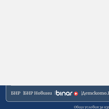
БНР
БНР Новини
Детското.
Общи условия за из