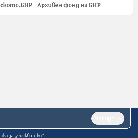
ското.БНР
Архивен фонд на БНР
Нагоре
ика за „бисквитки“