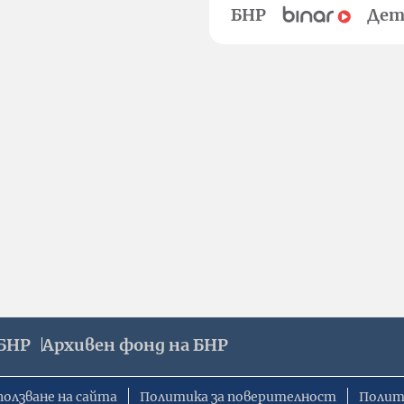
БНР
Дет
БНР
Архивен фонд на БНР
ползване на сайта
Политика за поверителност
Полит