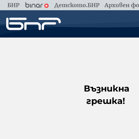
БНР
Детското.БНР
Архивен фо
Възникна
грешка!