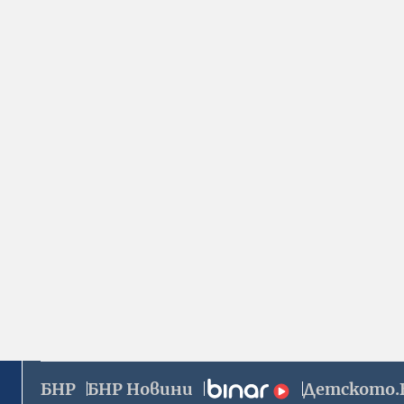
БНР
БНР Новини
Детското.