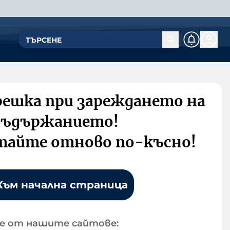
решка при зареждането на
съдържанието!
тайте отново по-късно!
Към начална страница
е от нашите сайтове: