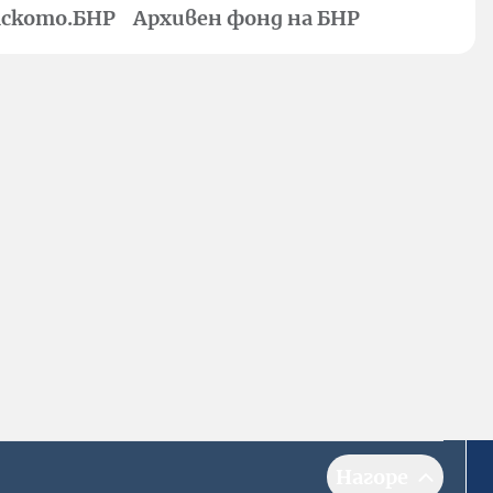
ското.БНР
Архивен фонд на БНР
Нагоре