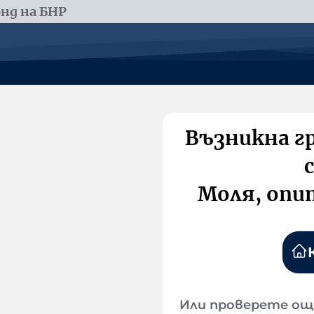
нд на БНР
Възникна г
Моля, опи
Или проверете ощ