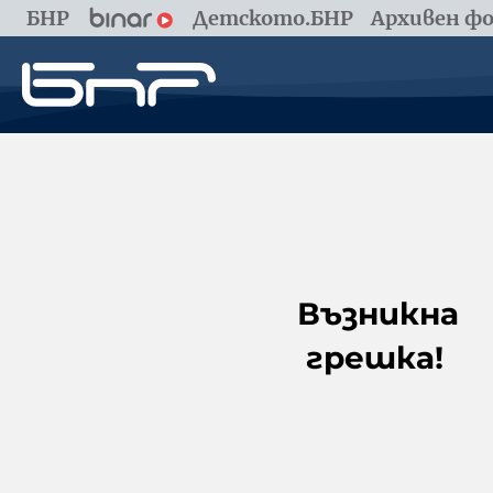
БНР
Детското.БНР
Архивен фо
Възникна
грешка!