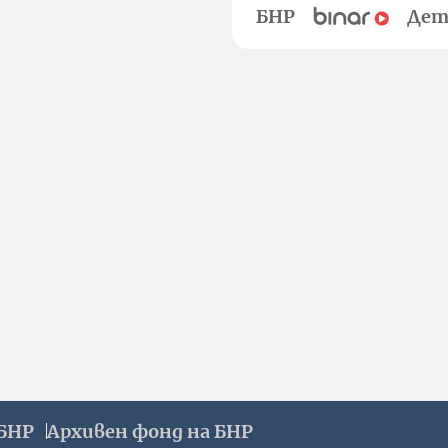
БНР
Дет
БНР
Архивен фонд на БНР