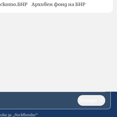
ското.БНР
Архивен фонд на БНР
Нагоре
ика за „бисквитки“