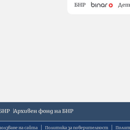
БНР
Дет
БНР
Архивен фонд на БНР
ползване на сайта
Политика за поверителност
Полит