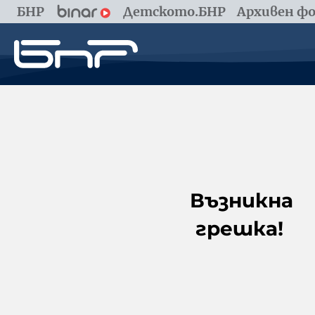
БНР
Детското.БНР
Архивен фо
Възникна
грешка!