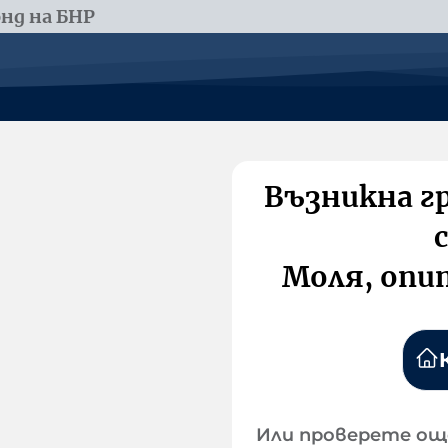
нд на БНР
Възникна г
Моля, опи
Или проверете ощ