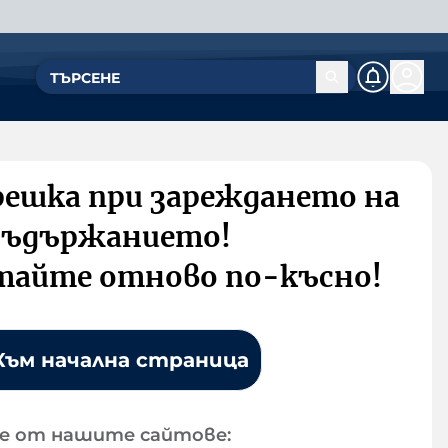
решка при зареждането на
съдържанието!
тайте отново по-късно!
Към начална страница
е от нашите сайтове: