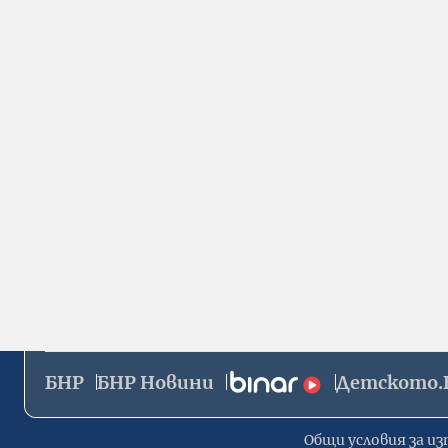
БНР
БНР Новини
Детското.
Общи условия за из