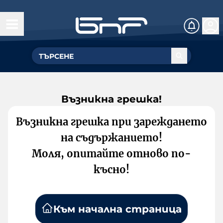
Възникна грешка!
Възникна грешка при зареждането
на съдържанието!
Моля, опитайте отново по-
късно!
Към начална страница