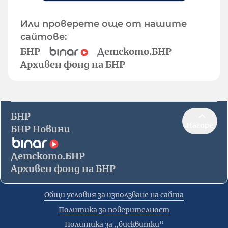
Или проверете още от нашите
сайтове:
БНР
Детското.БНР
Архивен фонд на БНР
БНР
Нагоре
БНР Новини
Детското.БНР
Архивен фонд на БНР
Общи условия за използване на сайта
Политика за поверителност
Политика за „бисквитки“