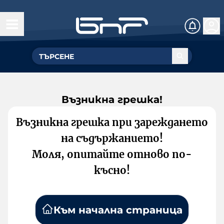
Възникна грешка!
Възникна грешка при зареждането
на съдържанието!
Моля, опитайте отново по-
късно!
Към начална страница