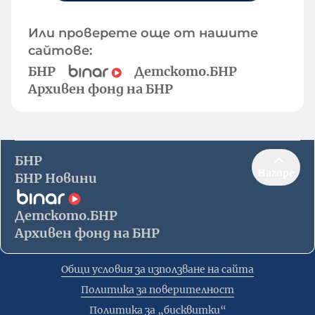
Или проверете още от нашите
сайтове:
БНР
Детското.БНР
Архивен фонд на БНР
БНР
Нагоре
БНР Новини
Детското.БНР
Архивен фонд на БНР
Общи условия за използване на сайта
Политика за поверителност
Политика за „бисквитки“