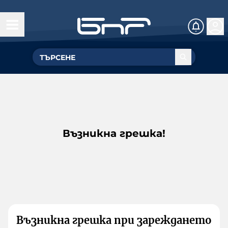
Възникна грешка!
Възникна грешка при зареждането