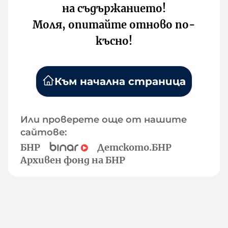
на съдържанието!
Моля, опитайте отново по-
късно!
Към начална страница
Или проверете още от нашите
сайтове:
БНР
Детското.БНР
Архивен фонд на БНР