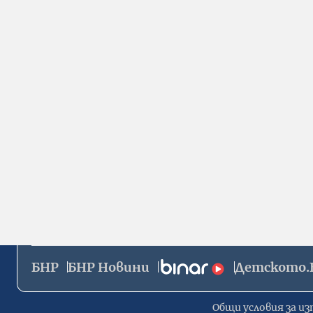
БНР
БНР Новини
Детското.
Общи условия за из