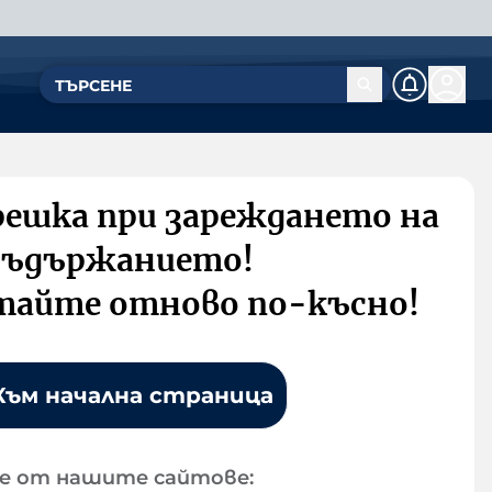
решка при зареждането на
съдържанието!
тайте отново по-късно!
Към начална страница
е от нашите сайтове: