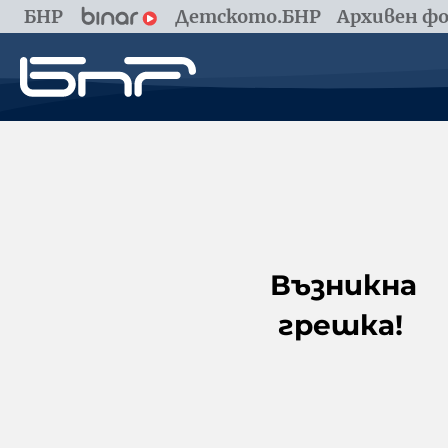
БНР
Детското.БНР
Архивен фо
Възникна
грешка!