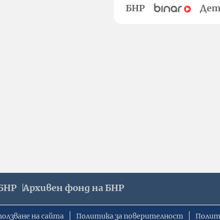
БНР
Дет
БНР
Архивен фонд на БНР
ползване на сайта
Политика за поверителност
Полит