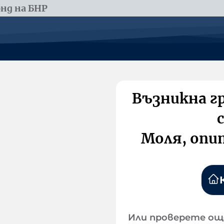
нд на БНР
Възникна г
Моля, опи
Или проверете ощ