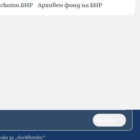
ското.БНР
Архивен фонд на БНР
Нагоре
ика за „бисквитки“