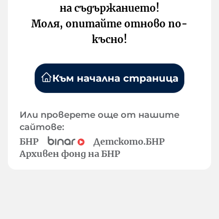
на съдържанието!
Моля, опитайте отново по-
късно!
Към начална страница
Или проверете още от нашите
сайтове:
БНР
Детското.БНР
Архивен фонд на БНР