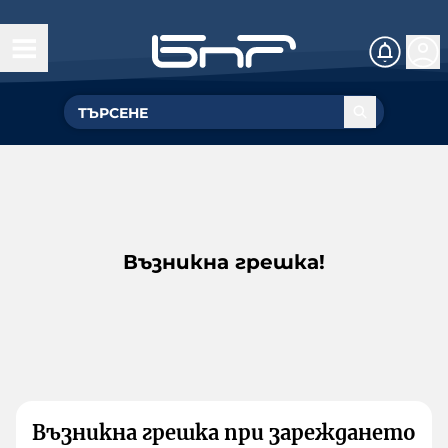
Възникна грешка!
Възникна грешка при зареждането