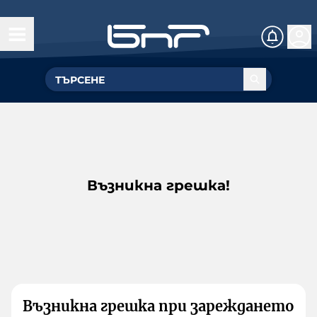
Възникна грешка!
Възникна грешка при зареждането