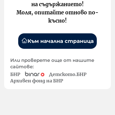
на съдържанието!
Моля, опитайте отново по-
късно!
Към начална страница
Или проверете още от нашите
сайтове:
БНР
Детското.БНР
Архивен фонд на БНР