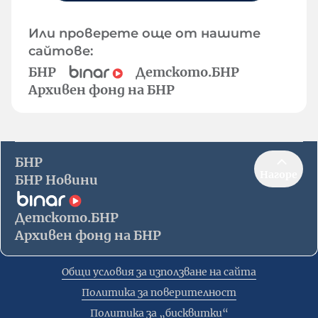
Или проверете още от нашите
сайтове:
БНР
Детското.БНР
Архивен фонд на БНР
БНР
Нагоре
БНР Новини
Детското.БНР
Архивен фонд на БНР
Общи условия за използване на сайта
Политика за поверителност
Политика за „бисквитки“