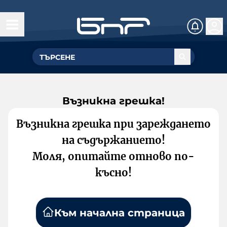
Възникна грешка!
Възникна грешка при зареждането
на съдържанието!
Моля, опитайте отново по-
късно!
Към начална страница