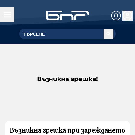
Възникна грешка!
Възникна грешка при зареждането