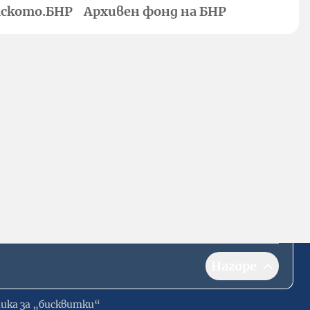
ското.БНР
Архивен фонд на БНР
Нагоре
ика за „бисквитки“