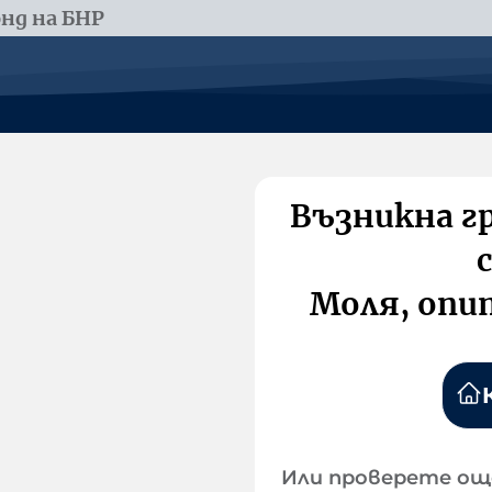
нд на БНР
Възникна г
Моля, опи
Или проверете ощ