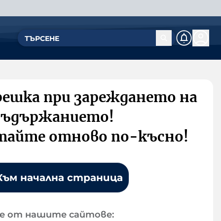
решка при зареждането на
съдържанието!
тайте отново по-късно!
Към начална страница
е от нашите сайтове: