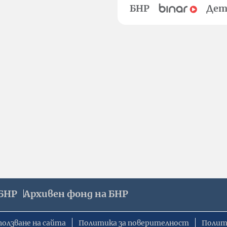
БНР
Дет
БНР
Архивен фонд на БНР
ползване на сайта
Политика за поверителност
Полит