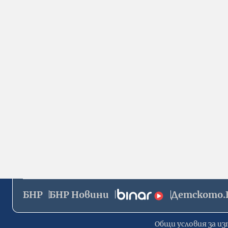
БНР
БНР Новини
Детското.
Общи условия за из