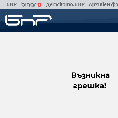
БНР
Детското.БНР
Архивен фо
Възникна
грешка!