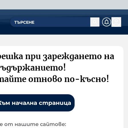
решка при зареждането на
съдържанието!
тайте отново по-късно!
Към начална страница
е от нашите сайтове: