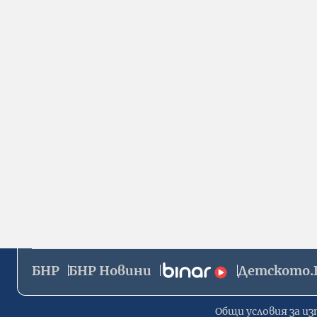
БНР
БНР Новини
Детското.
Общи условия за из