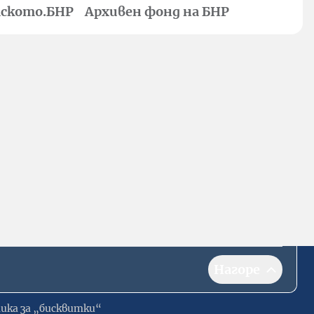
ското.БНР
Архивен фонд на БНР
Нагоре
ика за „бисквитки“