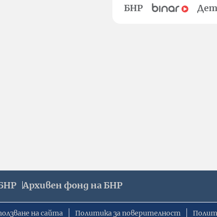
БНР
Дет
БНР
Архивен фонд на БНР
ползване на сайта
Политика за поверителност
Полит