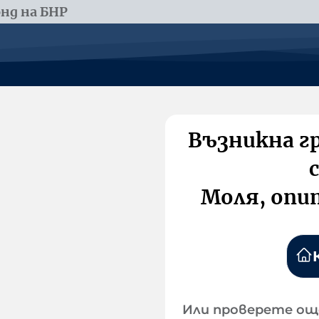
нд на БНР
Възникна г
Моля, опи
Или проверете ощ