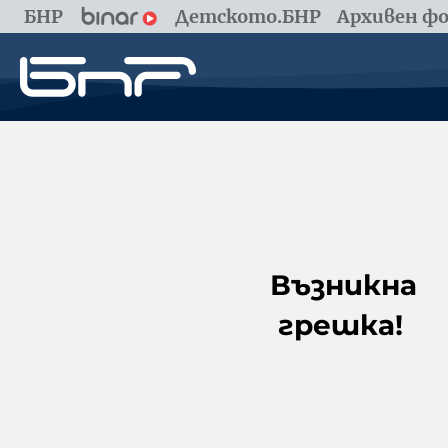
БНР
Детското.БНР
Архивен фо
Възникна
грешка!