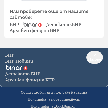
Или проверете още от нашите
сайтове:
БНР
Детското.БНР
Архивен фонд на БНР
БНР
Нагоре
БНР Новини
Детското.БНР
Архивен фонд на БНР
Общи условия за използване на сайта
Политика за поверителност
Политика за „бисквитки“