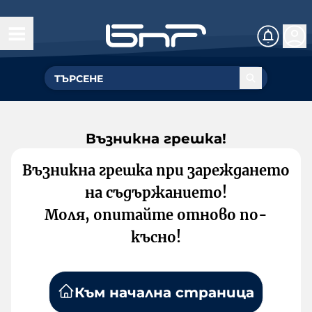
Възникна грешка!
Възникна грешка при зареждането
на съдържанието!
Моля, опитайте отново по-
късно!
Към начална страница