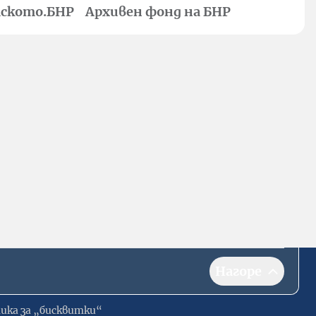
ското.БНР
Архивен фонд на БНР
Нагоре
ика за „бисквитки“