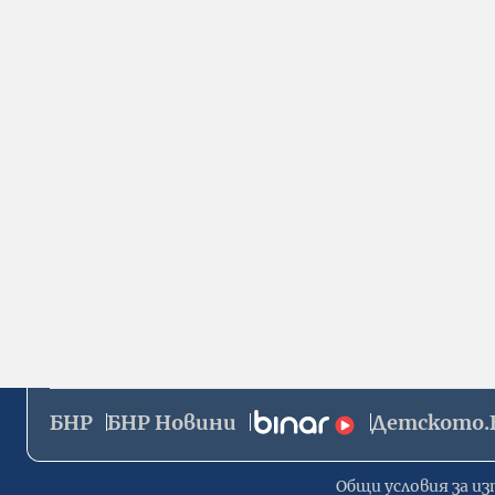
БНР
БНР Новини
Детското.
Общи условия за из