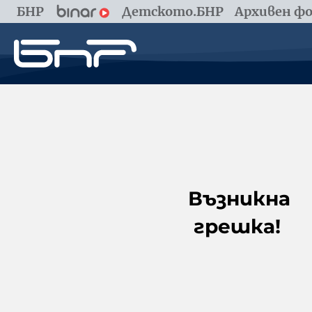
БНР
Детското.БНР
Архивен фо
Възникна
грешка!