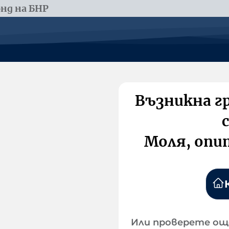
нд на БНР
Възникна г
Моля, опи
Или проверете ощ