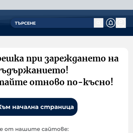
решка при зареждането на
съдържанието!
тайте отново по-късно!
Към начална страница
е от нашите сайтове: