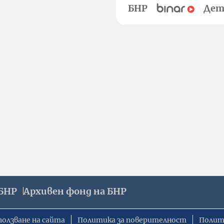
БНР
Дет
БНР
Архивен фонд на БНР
ползване на сайта
Политика за поверителност
Полит