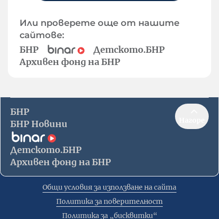
Или проверете още от нашите
сайтове:
БНР
Детското.БНР
Архивен фонд на БНР
БНР
Нагоре
БНР Новини
Детското.БНР
Архивен фонд на БНР
Общи условия за използване на сайта
Политика за поверителност
Политика за „бисквитки“