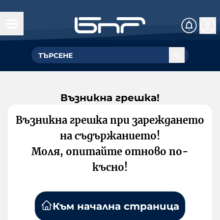
Възникна грешка!
Възникна грешка при зареждането
на съдържанието!
Моля, опитайте отново по-
късно!
Към начална страница