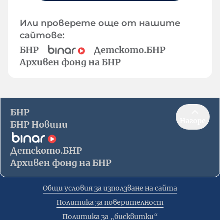
Или проверете още от нашите
сайтове:
БНР
Детското.БНР
Архивен фонд на БНР
БНР
Нагоре
БНР Новини
Детското.БНР
Архивен фонд на БНР
Общи условия за използване на сайта
Политика за поверителност
Политика за „бисквитки“