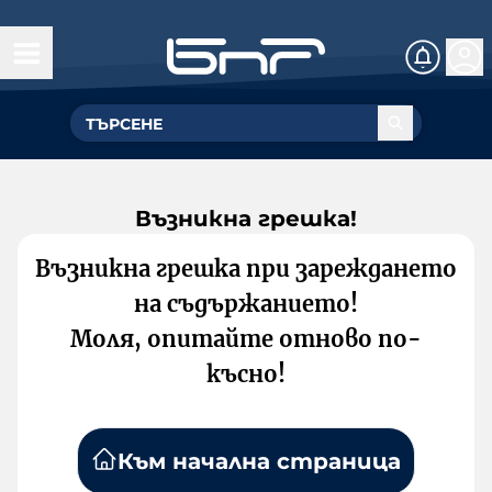
Възникна грешка!
Възникна грешка при зареждането
на съдържанието!
Моля, опитайте отново по-
късно!
Към начална страница