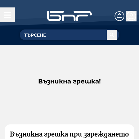
Възникна грешка!
Възникна грешка при зареждането