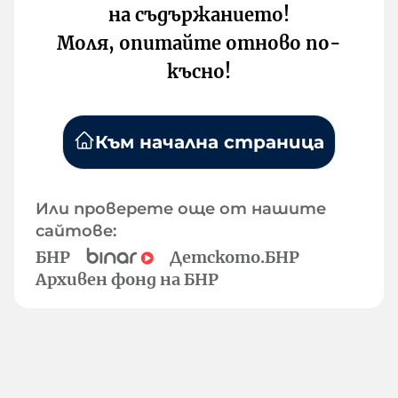
на съдържанието!
Моля, опитайте отново по-
късно!
Към начална страница
Или проверете още от нашите
сайтове:
БНР
Детското.БНР
Архивен фонд на БНР