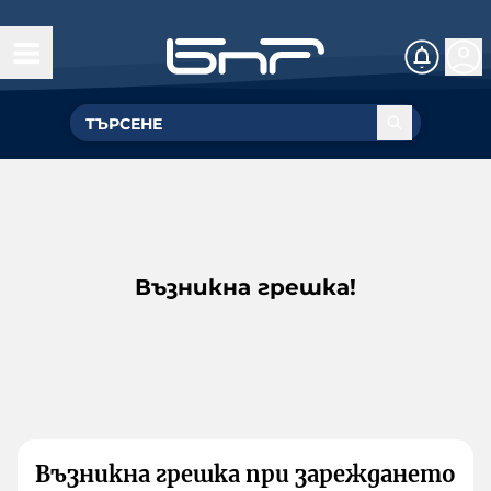
Възникна грешка!
Възникна грешка при зареждането