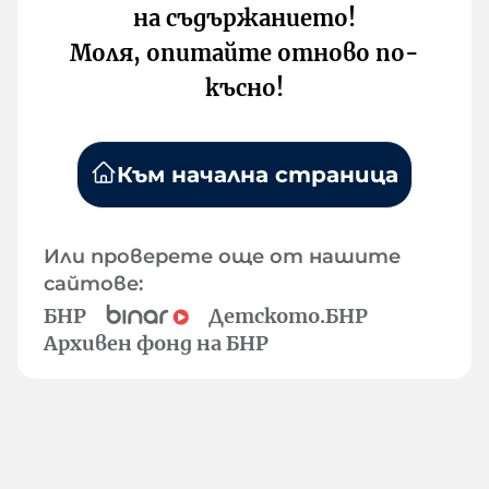
на съдържанието!
Моля, опитайте отново по-
късно!
Към начална страница
Или проверете още от нашите
сайтове:
БНР
Детското.БНР
Архивен фонд на БНР