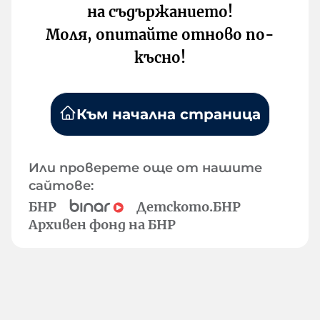
на съдържанието!
Моля, опитайте отново по-
късно!
Към начална страница
Или проверете още от нашите
сайтове:
БНР
Детското.БНР
Архивен фонд на БНР