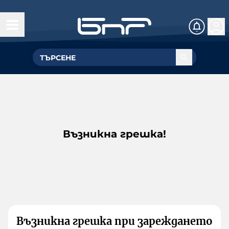
Възникна грешка!
Възникна грешка при зареждането