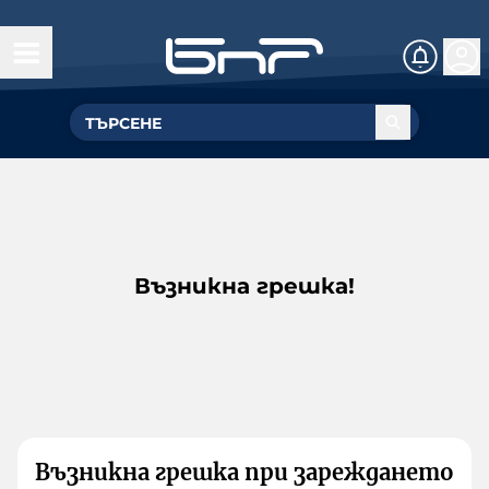
Възникна грешка!
Възникна грешка при зареждането