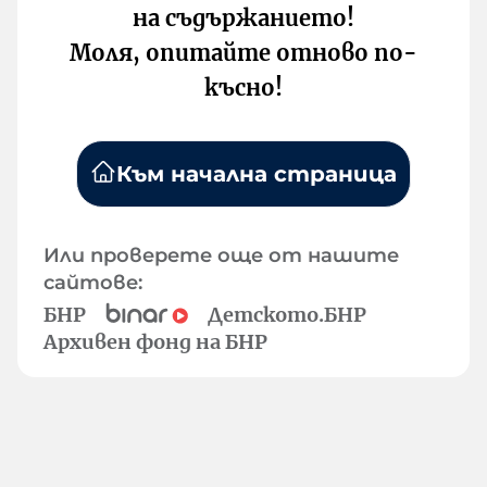
на съдържанието!
Моля, опитайте отново по-
късно!
Към начална страница
Или проверете още от нашите
сайтове:
БНР
Детското.БНР
Архивен фонд на БНР