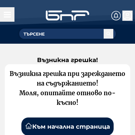
Възникна грешка!
Възникна грешка при зареждането
на съдържанието!
Моля, опитайте отново по-
късно!
Към начална страница