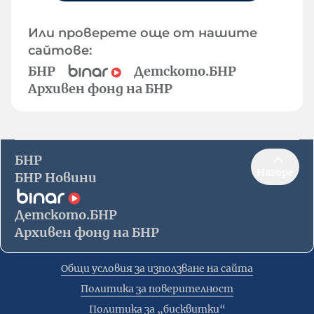
Или проверете още от нашите
сайтове:
БНР
Детското.БНР
Архивен фонд на БНР
БНР
Нагоре
БНР Новини
Детското.БНР
Архивен фонд на БНР
Общи условия за използване на сайта
Политика за поверителност
Политика за „бисквитки“