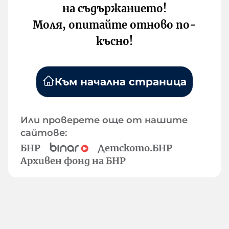
на съдържанието!
Моля, опитайте отново по-
късно!
Към начална страница
Или проверете още от нашите
сайтове:
БНР
Детското.БНР
Архивен фонд на БНР