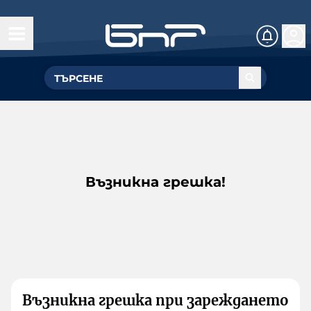
Възникна грешка!
Възникна грешка при зареждането