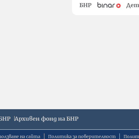
БНР
Дет
БНР
Архивен фонд на БНР
ползване на сайта
Политика за поверителност
Полит