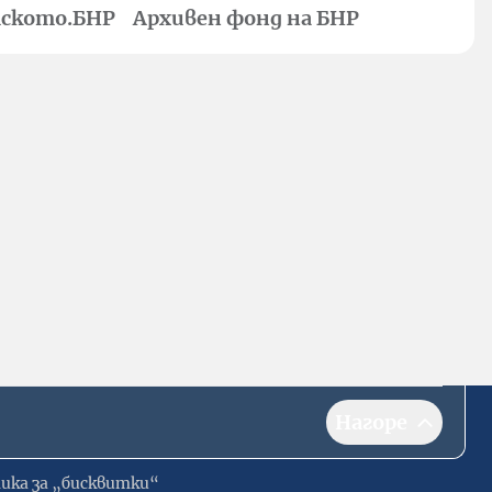
ското.БНР
Архивен фонд на БНР
Нагоре
ика за „бисквитки“