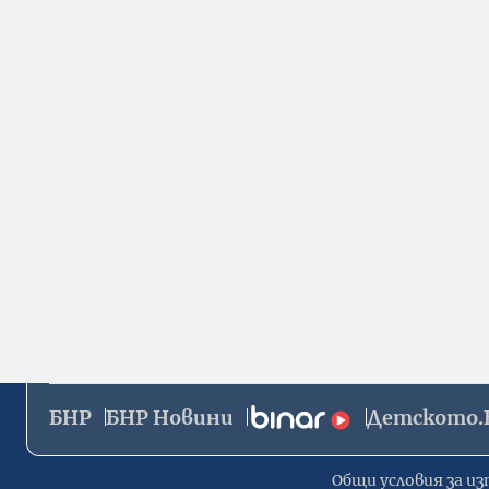
БНР
БНР Новини
Детското.
Общи условия за из