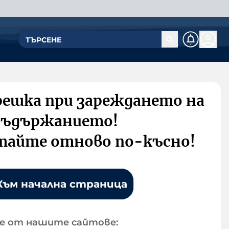
решка при зареждането на
съдържанието!
тайте отново по-късно!
Към начална страница
е от нашите сайтове: