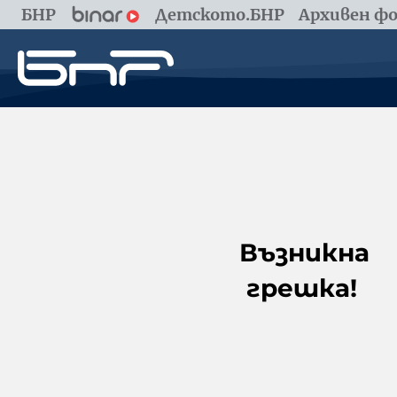
БНР
Детското.БНР
Архивен фо
Възникна
грешка!