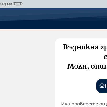
нд на БНР
Възникна г
Моля, опи
Или проверете ощ