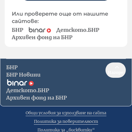
Или проверете още от нашите
сайтове:
БНР
Детското.БНР
Архивен фонд на БНР
БНР
Нагоре
БНР Новини
Детското.БНР
Архивен фонд на БНР
Общи условия за използване на сайта
Политика за поверителност
Политика за „бисквитки“