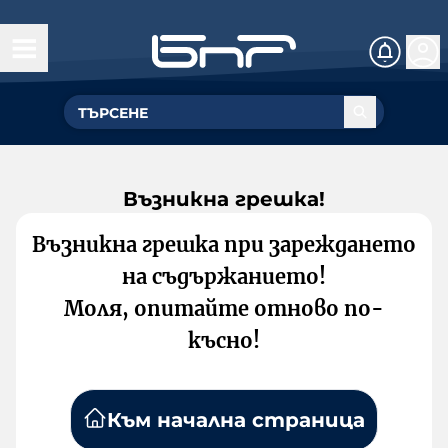
Възникна грешка!
Възникна грешка при зареждането
на съдържанието!
Моля, опитайте отново по-
късно!
Към начална страница