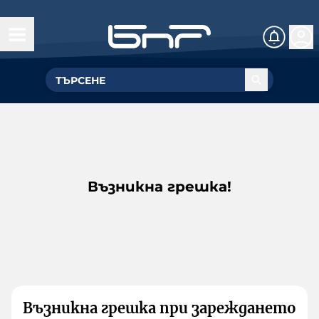
Възникна грешка!
Възникна грешка при зареждането