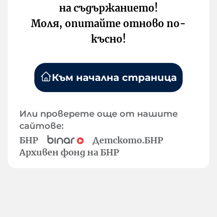
на съдържанието!
Моля, опитайте отново по-
късно!
Към начална страница
Или проверете още от нашите
сайтове:
БНР
Детското.БНР
Архивен фонд на БНР