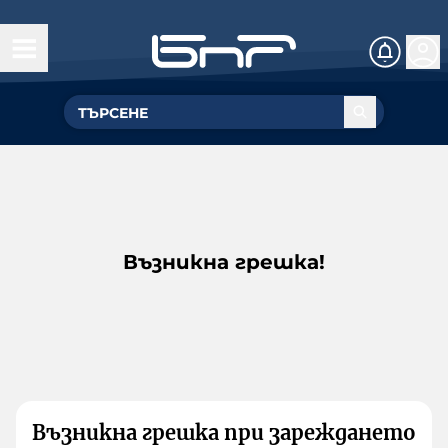
Възникна грешка!
Възникна грешка при зареждането