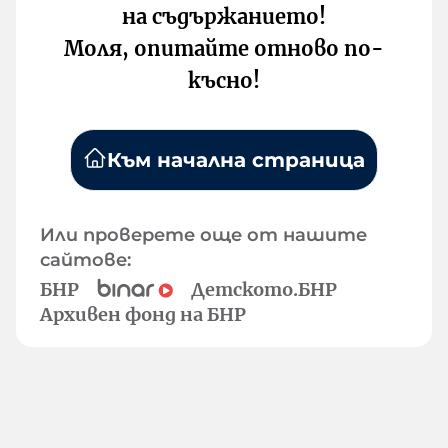
на съдържанието!
Моля, опитайте отново по-
късно!
Към начална страница
Или проверете още от нашите
сайтове:
БНР
Детското.БНР
Архивен фонд на БНР