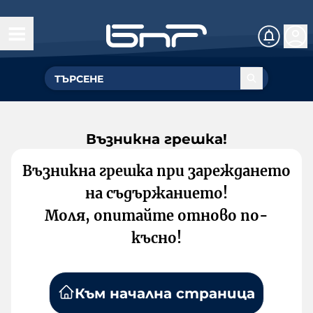
Възникна грешка!
Възникна грешка при зареждането
на съдържанието!
Моля, опитайте отново по-
късно!
Към начална страница