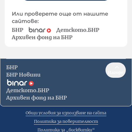
Или проверете още от нашите
сайтове:
БНР
Детското.БНР
Архивен фонд на БНР
БНР
Нагоре
БНР Новини
Детското.БНР
Архивен фонд на БНР
Общи условия за използване на сайта
Политика за поверителност
Политика за „бисквитки“