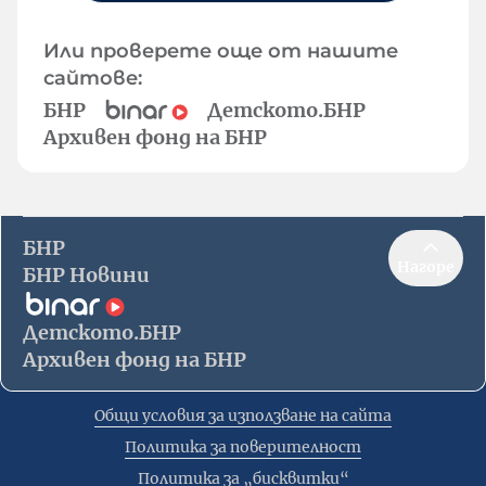
Или проверете още от нашите
сайтове:
БНР
Детското.БНР
Архивен фонд на БНР
БНР
Нагоре
БНР Новини
Детското.БНР
Архивен фонд на БНР
Общи условия за използване на сайта
Политика за поверителност
Политика за „бисквитки“