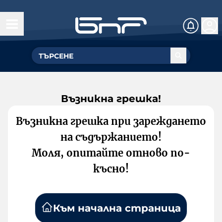
Възникна грешка!
Възникна грешка при зареждането
на съдържанието!
Моля, опитайте отново по-
късно!
Към начална страница