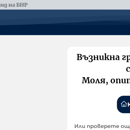
нд на БНР
Възникна г
Моля, опи
Или проверете ощ