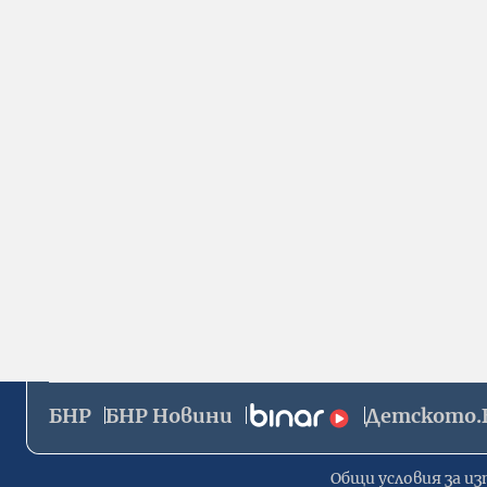
БНР
БНР Новини
Детското.
Общи условия за из