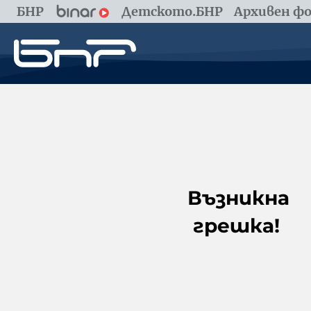
БНР
Детското.БНР
Архивен фо
Възникна
грешка!