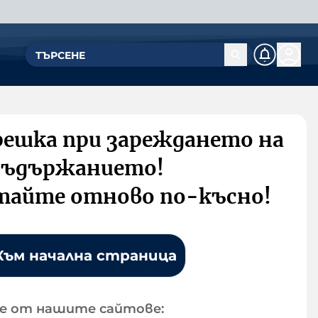
решка при зареждането на
съдържанието!
тайте отново по-късно!
Към начална страница
е от нашите сайтове: