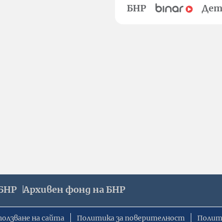
БНР
Дет
БНР
Архивен фонд на БНР
ползване на сайта
Политика за поверителност
Полит