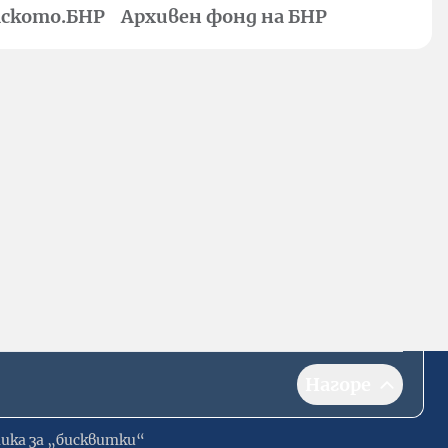
ското.БНР
Архивен фонд на БНР
Нагоре
ика за „бисквитки“