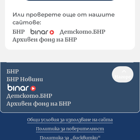
Или проверете още от нашите
сайтове:
БНР
Детското.БНР
Архивен фонд на БНР
БНР
Нагоре
БНР Новини
Детското.БНР
Архивен фонд на БНР
Общи условия за използване на сайта
Политика за поверителност
Политика за „бисквитки“