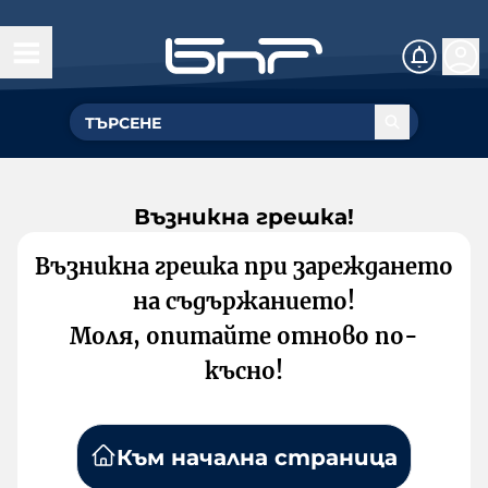
Възникна грешка!
Възникна грешка при зареждането
на съдържанието!
Моля, опитайте отново по-
късно!
Към начална страница