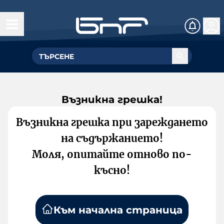
Възникна грешка!
Възникна грешка при зареждането
на съдържанието!
Моля, опитайте отново по-
късно!
Към начална страница