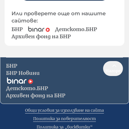
Или проверете още от нашите
сайтове:
БНР
Детското.БНР
Архивен фонд на БНР
БНР
Нагоре
БНР Новини
Детското.БНР
Архивен фонд на БНР
Общи условия за използване на сайта
Политика за поверителност
Политика за „бисквитки“