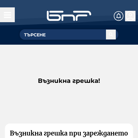
Възникна грешка!
Възникна грешка при зареждането