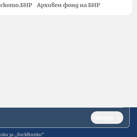
ското.БНР
Архивен фонд на БНР
Нагоре
ика за „бисквитки“