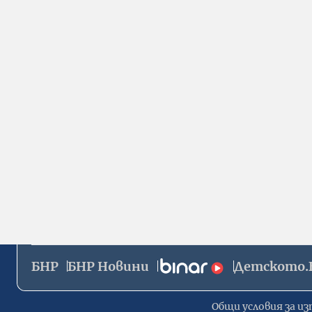
БНР
БНР Новини
Детското.
Общи условия за из