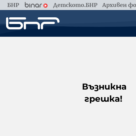
БНР
Детското.БНР
Архивен фо
Възникна
грешка!