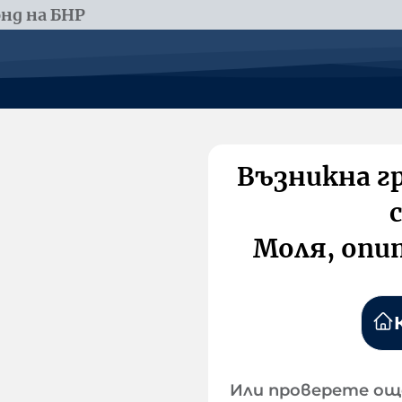
нд на БНР
Възникна г
Моля, опи
Или проверете ощ