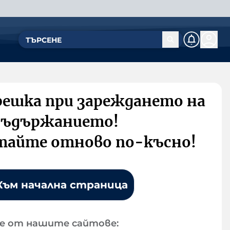
решка при зареждането на
съдържанието!
тайте отново по-късно!
Към начална страница
е от нашите сайтове: