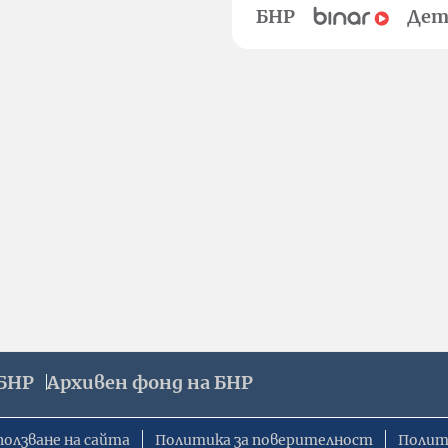
БНР
Дет
БНР
Архивен фонд на БНР
ползване на сайта
Политика за поверителност
Полит