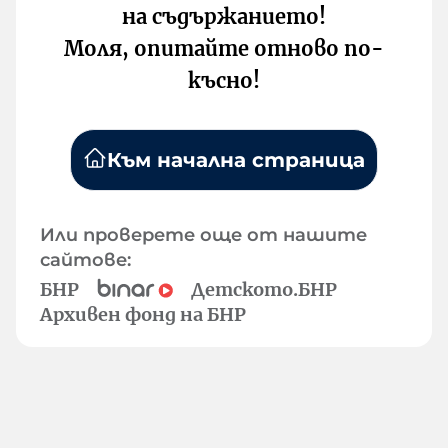
на съдържанието!
Моля, опитайте отново по-
късно!
Към начална страница
Или проверете още от нашите
сайтове:
БНР
Детското.БНР
Архивен фонд на БНР