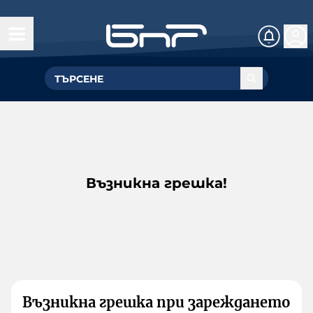
Възникна грешка!
Възникна грешка при зареждането