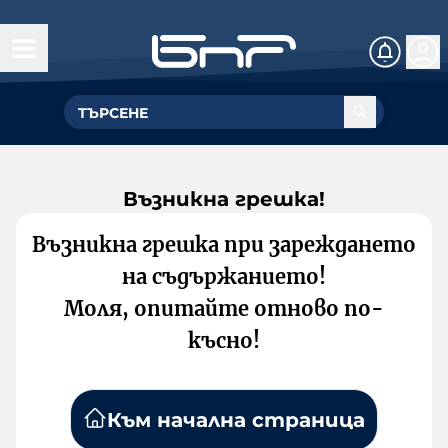
Възникна грешка!
Възникна грешка при зареждането
на съдържанието!
Моля, опитайте отново по-
късно!
Към начална страница