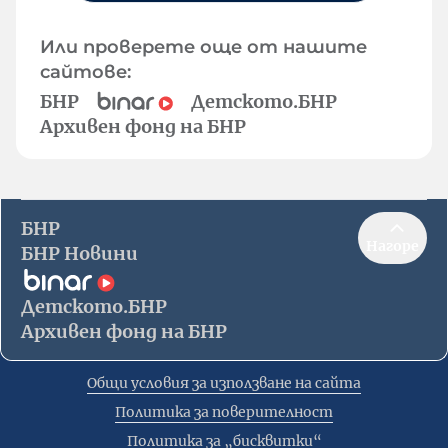
Или проверете още от нашите
сайтове:
БНР
Детското.БНР
Архивен фонд на БНР
БНР
Нагоре
БНР Новини
Детското.БНР
Архивен фонд на БНР
Общи условия за използване на сайта
Политика за поверителност
Политика за „бисквитки“