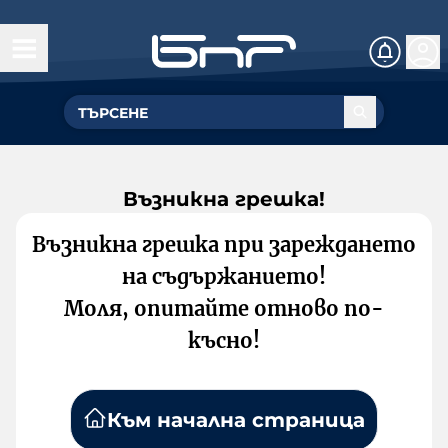
Възникна грешка!
Възникна грешка при зареждането
на съдържанието!
Моля, опитайте отново по-
късно!
Към начална страница