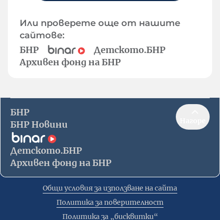
Или проверете още от нашите
сайтове:
БНР
Детското.БНР
Архивен фонд на БНР
БНР
Нагоре
БНР Новини
Детското.БНР
Архивен фонд на БНР
Общи условия за използване на сайта
Политика за поверителност
Политика за „бисквитки“