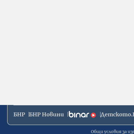
БНР
БНР Новини
Детското.
Общи условия за из