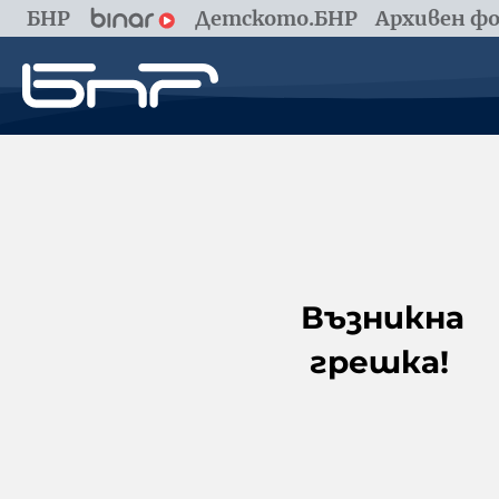
БНР
Детското.БНР
Архивен фо
Възникна
грешка!