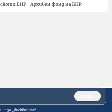
ското.БНР
Архивен фонд на БНР
Нагоре
ика за „бисквитки“