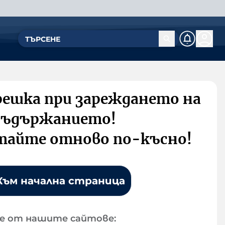
решка при зареждането на
съдържанието!
тайте отново по-късно!
Към начална страница
е от нашите сайтове: