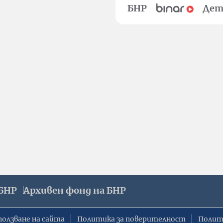
БНР
Дет
БНР
Архивен фонд на БНР
ползване на сайта
Политика за поверителност
Полит