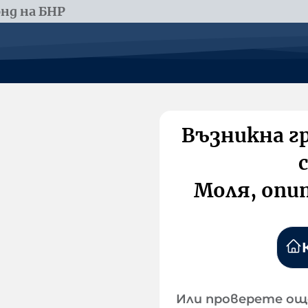
нд на БНР
Възникна г
Моля, опи
Или проверете ощ