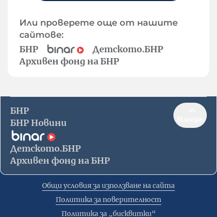
Или проверете още от нашите
сайтове:
БНР
Детското.БНР
Архивен фонд на БНР
БНР
Нагоре
БНР Новини
Детското.БНР
Архивен фонд на БНР
Общи условия за използване на сайта
Политика за поверителност
Политика за „бисквитки“