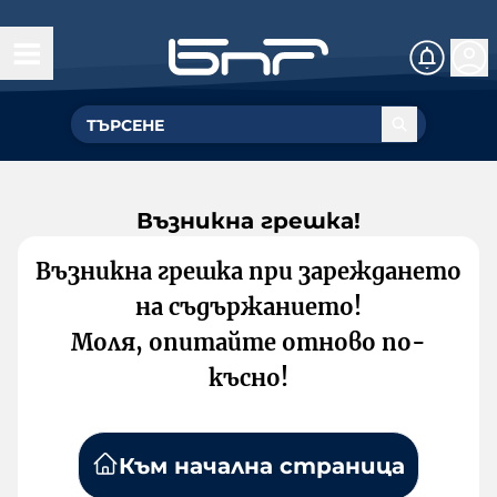
Възникна грешка!
Възникна грешка при зареждането
на съдържанието!
Моля, опитайте отново по-
късно!
Към начална страница