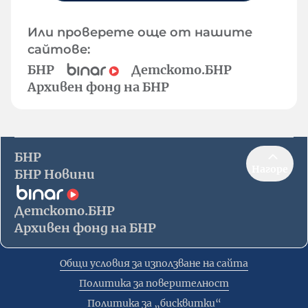
Или проверете още от нашите
сайтове:
БНР
Детското.БНР
Архивен фонд на БНР
БНР
Нагоре
БНР Новини
Детското.БНР
Архивен фонд на БНР
Общи условия за използване на сайта
Политика за поверителност
Политика за „бисквитки“