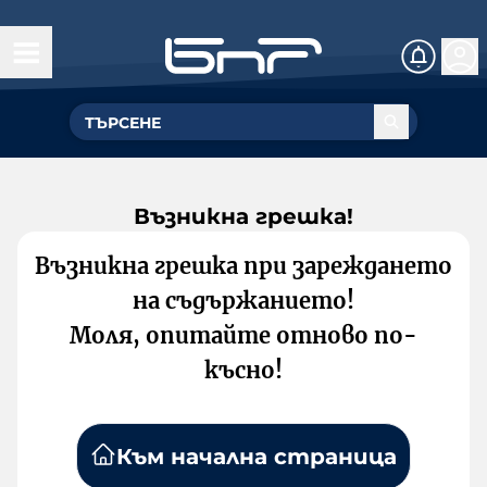
Възникна грешка!
Възникна грешка при зареждането
на съдържанието!
Моля, опитайте отново по-
късно!
Към начална страница