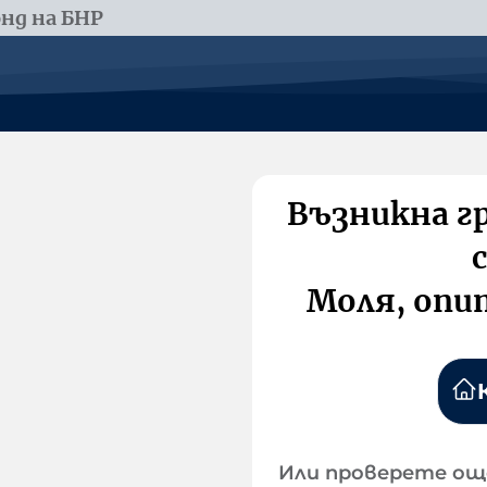
нд на БНР
Възникна г
Моля, опи
Или проверете ощ