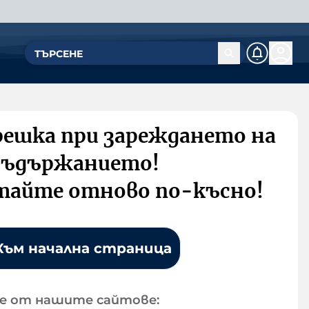
решка при зареждането на
съдържанието!
тайте отново по-късно!
Към начална страница
е от нашите сайтове: