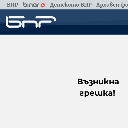
БНР
Детското.БНР
Архивен фо
Възникна
грешка!