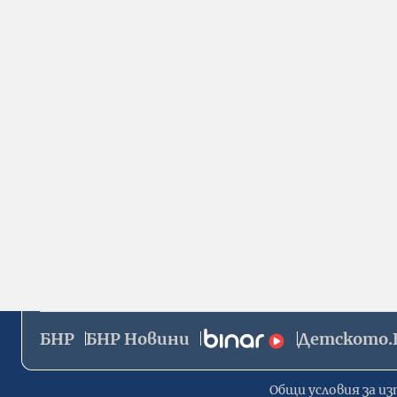
БНР
БНР Новини
Детското.
Общи условия за из