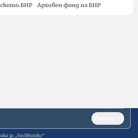
ското.БНР
Архивен фонд на БНР
Нагоре
ика за „бисквитки“