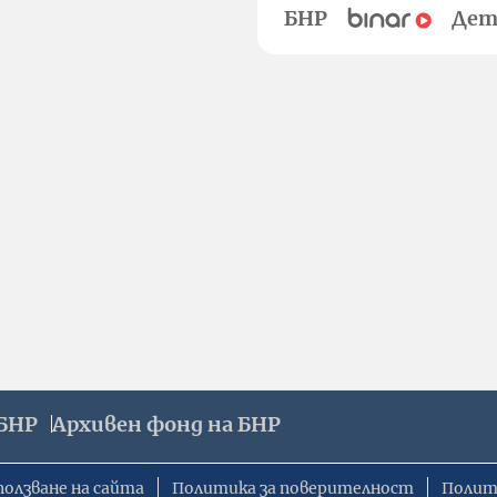
БНР
Дет
БНР
Архивен фонд на БНР
ползване на сайта
Политика за поверителност
Полит