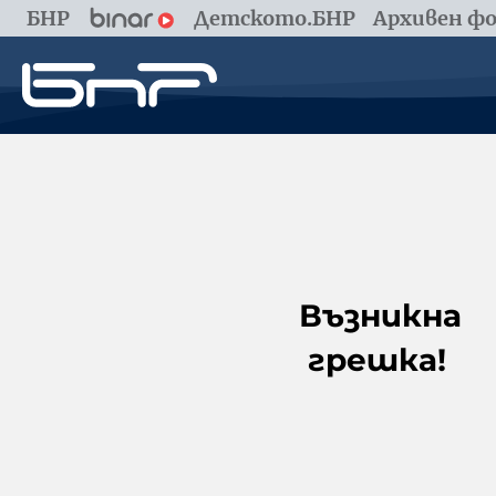
БНР
Детското.БНР
Архивен фо
Възникна
грешка!