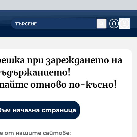
решка при зареждането на
съдържанието!
тайте отново по-късно!
Към начална страница
е от нашите сайтове: