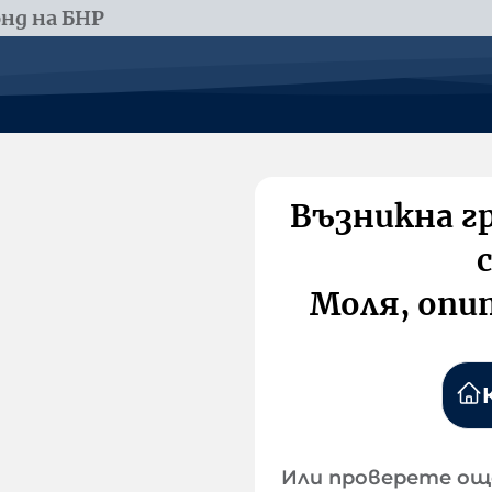
нд на БНР
Възникна г
Моля, опи
Или проверете ощ