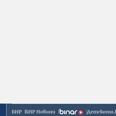
БНР
БНР Новини
Детското.