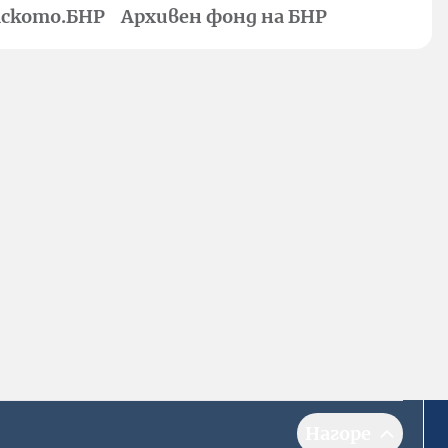
ското.БНР
Архивен фонд на БНР
Нагоре