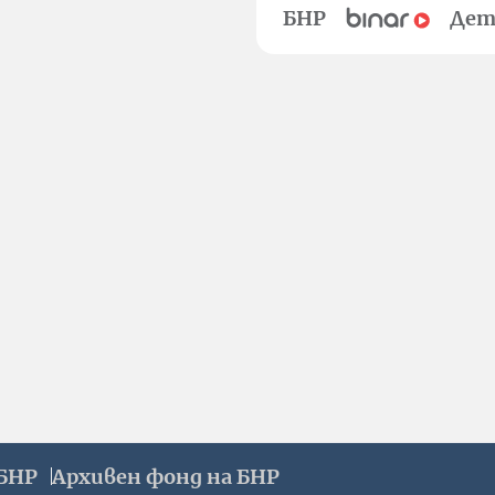
БНР
Дет
БНР
Архивен фонд на БНР