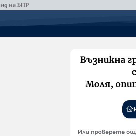
нд на БНР
Възникна г
Моля, опи
Или проверете ощ