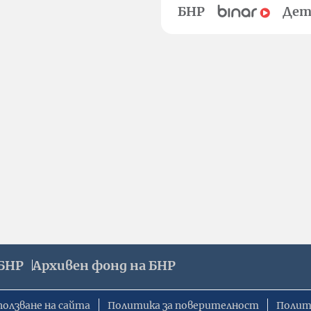
БНР
Дет
БНР
Архивен фонд на БНР
ползване на сайта
Политика за поверителност
Полит