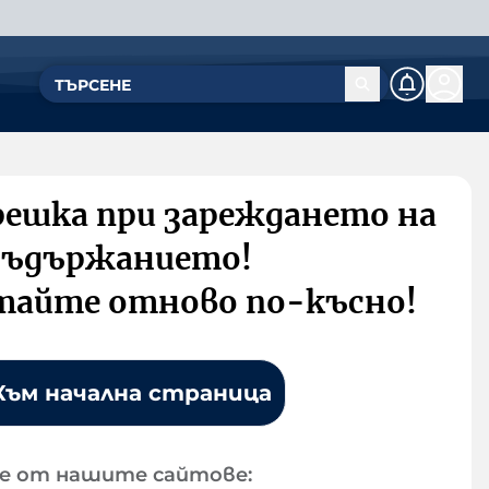
решка при зареждането на
съдържанието!
тайте отново по-късно!
Към начална страница
е от нашите сайтове: