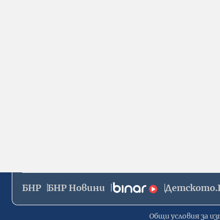
БНР
БНР Новини
Детското.
Общи условия за из