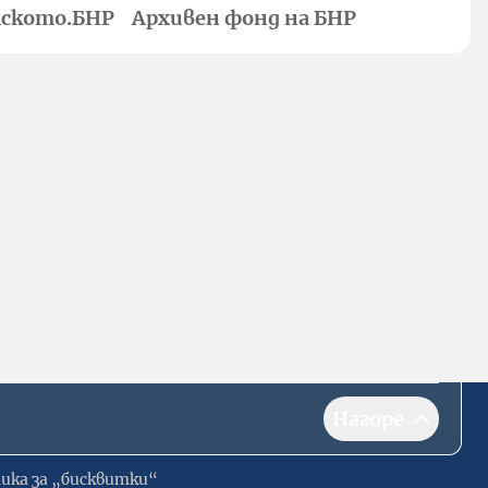
ското.БНР
Архивен фонд на БНР
Нагоре
ика за „бисквитки“