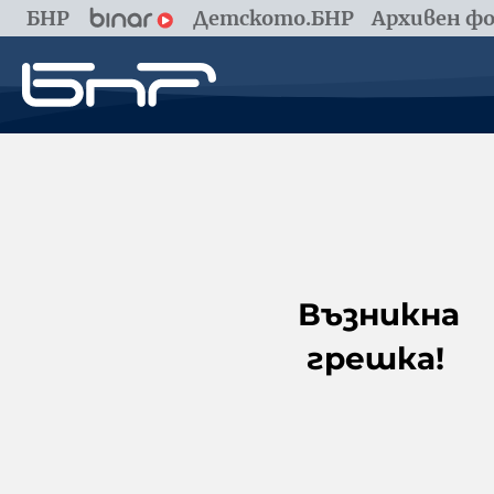
БНР
Детското.БНР
Архивен фо
Възникна
грешка!