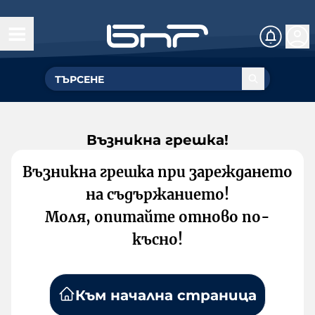
Възникна грешка!
Възникна грешка при зареждането
на съдържанието!
Моля, опитайте отново по-
късно!
Към начална страница