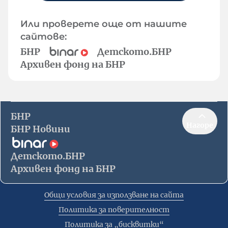
Или проверете още от нашите
сайтове:
БНР
Детското.БНР
Архивен фонд на БНР
БНР
Нагоре
БНР Новини
Детското.БНР
Архивен фонд на БНР
Общи условия за използване на сайта
Политика за поверителност
Политика за „бисквитки“