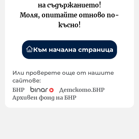
на съдържанието!
Моля, опитайте отново по-
късно!
Към начална страница
Или проверете още от нашите
сайтове:
БНР
Детското.БНР
Архивен фонд на БНР