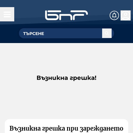
Възникна грешка!
Възникна грешка при зареждането