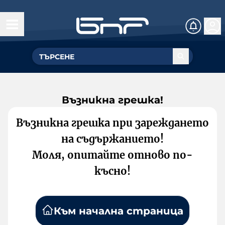
Възникна грешка!
Възникна грешка при зареждането
на съдържанието!
Моля, опитайте отново по-
късно!
Към начална страница