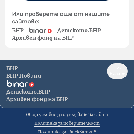
Или проверете още от нашите
сайтове:
БНР
Детското.БНР
Архивен фонд на БНР
БНР
Нагоре
БНР Новини
Детското.БНР
Архивен фонд на БНР
Общи условия за използване на сайта
Политика за поверителност
Политика за „бисквитки“