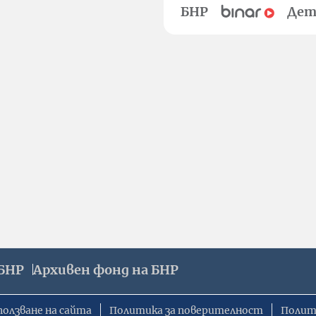
БНР
Дет
БНР
Архивен фонд на БНР
ползване на сайта
Политика за поверителност
Полит