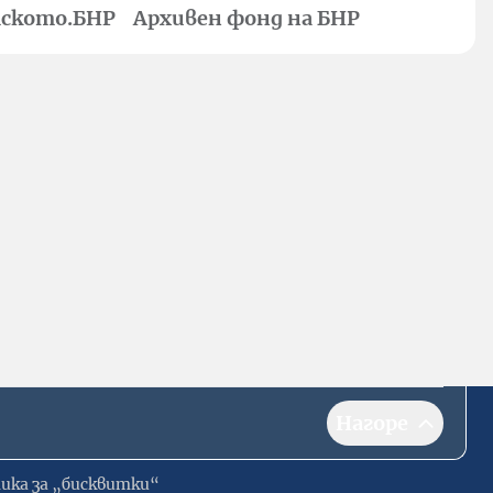
ското.БНР
Архивен фонд на БНР
Нагоре
ика за „бисквитки“