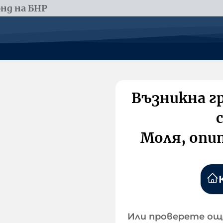
нд на БНР
Възникна г
Моля, опи
Или проверете ощ