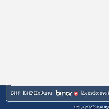
БНР
БНР Новини
Детското.
Общи условия за из