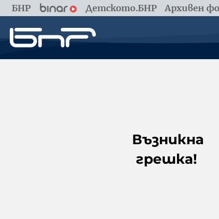
БНР
Детското.БНР
Архивен фо
Възникна
грешка!