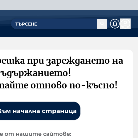
решка при зареждането на
съдържанието!
тайте отново по-късно!
Към начална страница
е от нашите сайтове: