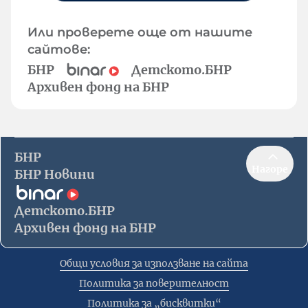
Или проверете още от нашите
сайтове:
БНР
Детското.БНР
Архивен фонд на БНР
БНР
Нагоре
БНР Новини
Детското.БНР
Архивен фонд на БНР
Общи условия за използване на сайта
Политика за поверителност
Политика за „бисквитки“