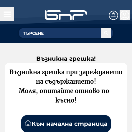
Възникна грешка!
Възникна грешка при зареждането
на съдържанието!
Моля, опитайте отново по-
късно!
Към начална страница